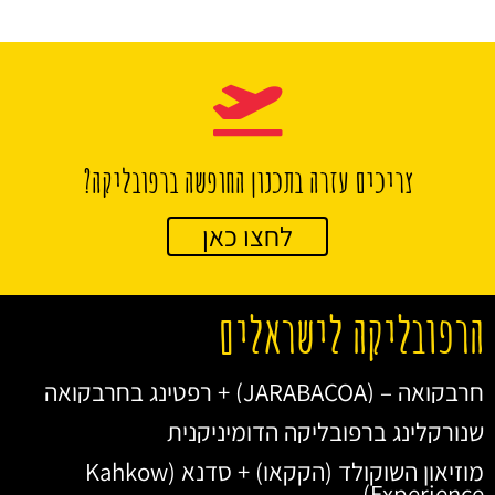
צריכים עזרה בתכנון החופשה ברפובליקה?
לחצו כאן
הרפובליקה לישראלים
חרבקואה – (JARABACOA) + רפטינג בחרבקואה
שנורקלינג ברפובליקה הדומיניקנית
מוזיאון השוקולד (הקקאו) + סדנא (Kahkow
Experience)