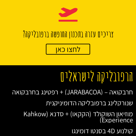
צריכים עזרה בתכנון החופשה ברפובליקה?
לחצו כאן
הרפובליקה לישראלים
חרבקואה – (JARABACOA) + רפטינג בחרבקואה
שנורקלינג ברפובליקה הדומיניקנית
מוזיאון השוקולד (הקקאו) + סדנא (Kahkow
Experience)
קולנוע 4D בסנטו דומינגו