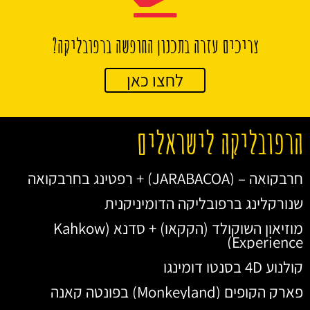
צריכים עזרה בתכנון החופשה ברפובליקה?
לחצו כאן
הרפובליקה לישראלים
חרבקואה – (JARABACOA) + רפטינג בחרבקואה
שנורקלינג ברפובליקה הדומיניקנית
מוזיאון השוקולד (הקקאו) + סדנא (Kahkow
Experience)
קולנוע 4D בסנטו דומינגו
פארק הקופים (Monkeyland) בפונטה קאנה