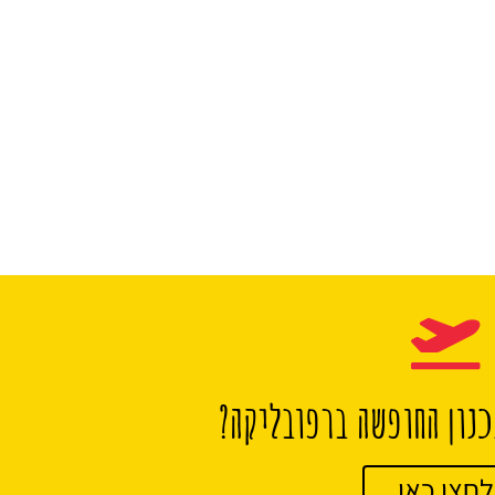
נון החופשה ברפובליקה?
לחצו כאן