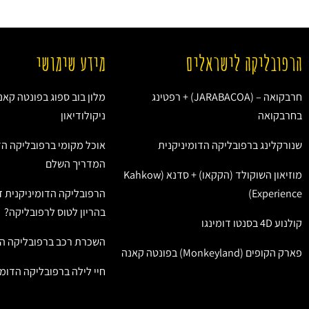
הרפובליקה לישראלים
מידע שימושי
חרבקואה – (JARABACOA) + רפטינג
מלון בוב ספוג בפונטה קאנ
בחרבקואה
ניקולודיאון
שנורקלינג ברפובליקה הדומיניקנית
אוכל מקומי ברפובליקה הד
המדריך השלם
מוזיאון השוקולד (הקקאו) + סדנא (Kahkow
Experience)
הרפובליקה הדומיניקנית ז
בהריון לטוס לרפובליקה?
קולנוע 4D בסנטו דומינגו
השכרת רכב ברפובליקה הד
פארק הקופים (Monkeyland) בפונטה קאנה
חיי לילה ברפובליקה הדומי