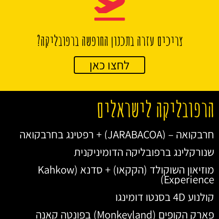
צריכים עזרה בתכנון החופשה ברפובליקה?
לחצו כאן
הרפובליקה לישראלים
חרבקואה – (JARABACOA) + רפטינג בחרבקואה
שנורקלינג ברפובליקה הדומיניקנית
מוזיאון השוקולד (הקקאו) + סדנא (Kahkow
Experience)
קולנוע 4D בסנטו דומינגו
פארק הקופים (Monkeyland) בפונטה קאנה