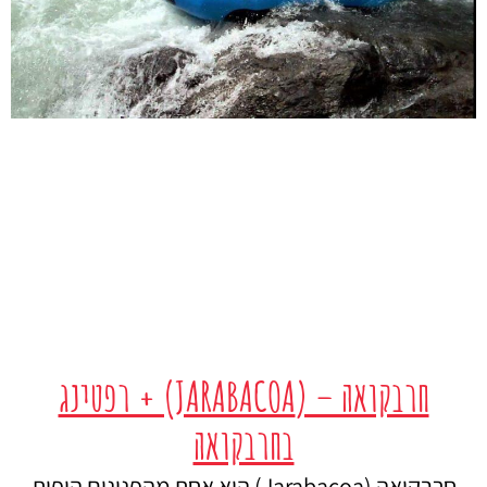
חרבקואה – (JARABACOA) + רפטינג
בחרבקואה
חרבקואה (Jarabacoa) היא אחת מהפנינים היפות