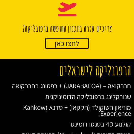
צריכים עזרה בתכנון החופשה ברפובליקה?
לחצו כאן
הרפובליקה לישראלים
חרבקואה – (JARABACOA) + רפטינג בחרבקואה
שנורקלינג ברפובליקה הדומיניקנית
מוזיאון השוקולד (הקקאו) + סדנא (Kahkow
Experience)
קולנוע 4D בסנטו דומינגו