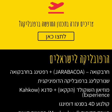
צריכים עזרה בתכנון החופשה ברפובליקה?
לחצו כאן
הרפובליקה לישראלים
חרבקואה – (JARABACOA) + רפטינג בחרבקואה
שנורקלינג ברפובליקה הדומיניקנית
מוזיאון השוקולד (הקקאו) + סדנא (Kahkow
Experience)
קולנוע 4D בסנטו דומינגו