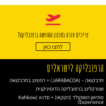
צריכים עזרה בתכנון החופשה ברפובליקה?
לחצו כאן
הרפובליקה לישראלים
חרבקואה – (JARABACOA) + רפטינג בחרבקואה
שנורקלינג ברפובליקה הדומיניקנית
מוזיאון השוקולד (הקקאו) + סדנא (Kahkow
Experience)