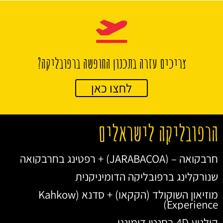
צריכים עזרה בתכנון החופשה ברפובליקה?
לחצו כאן
הרפובליקה לישראלים
חרבקואה – (JARABACOA) + רפטינג בחרבקואה
שנורקלינג ברפובליקה הדומיניקנית
מוזיאון השוקולד (הקקאו) + סדנא (Kahkow
Experience)
קולנוע 4D בסנטו דומינגו