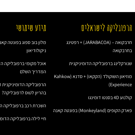
הרפובליקה לישראלים
מידע שימושי
חרבקואה – (JARABACOA) + רפטינג
מלון בוב ספוג בפונטה קאנ
בחרבקואה
ניקולודיאון
שנורקלינג ברפובליקה הדומיניקנית
אוכל מקומי ברפובליקה הד
המדריך השלם
מוזיאון השוקולד (הקקאו) + סדנא (Kahkow
Experience)
הרפובליקה הדומיניקנית ז
בהריון לטוס לרפובליקה?
קולנוע 4D בסנטו דומינגו
השכרת רכב ברפובליקה הד
פארק הקופים (Monkeyland) בפונטה קאנה
חיי לילה ברפובליקה הדומי