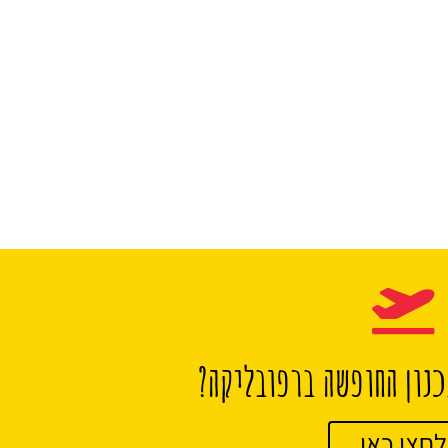
נון החופשה ברפובליקה?
לחצו כאן