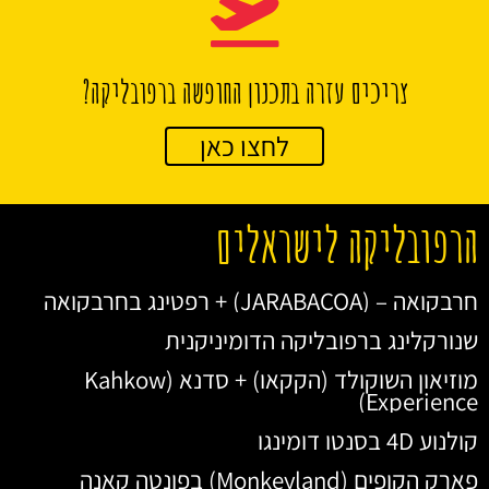
צריכים עזרה בתכנון החופשה ברפובליקה?
לחצו כאן
הרפובליקה לישראלים
חרבקואה – (JARABACOA) + רפטינג בחרבקואה
שנורקלינג ברפובליקה הדומיניקנית
מוזיאון השוקולד (הקקאו) + סדנא (Kahkow
Experience)
קולנוע 4D בסנטו דומינגו
פארק הקופים (Monkeyland) בפונטה קאנה