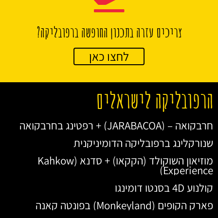
צריכים עזרה בתכנון החופשה ברפובליקה?
לחצו כאן
הרפובליקה לישראלים
חרבקואה – (JARABACOA) + רפטינג בחרבקואה
שנורקלינג ברפובליקה הדומיניקנית
מוזיאון השוקולד (הקקאו) + סדנא (Kahkow
Experience)
קולנוע 4D בסנטו דומינגו
פארק הקופים (Monkeyland) בפונטה קאנה