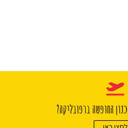
נון החופשה ברפובליקה?
לחצו כאן