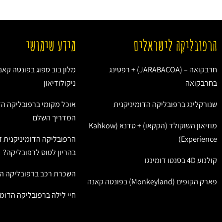
הרפובליקה לישראלים
מידע שימושי
חרבקואה – (JARABACOA) + רפטינג
מלון בוב ספוג בפונטה קאנ
בחרבקואה
ניקולודיאון
שנורקלינג ברפובליקה הדומיניקנית
אוכל מקומי ברפובליקה הד
המדריך השלם
מוזיאון השוקולד (הקקאו) + סדנא (Kahkow
Experience)
הרפובליקה הדומיניקנית ז
בהריון לטוס לרפובליקה?
קולנוע 4D בסנטו דומינגו
השכרת רכב ברפובליקה הד
פארק הקופים (Monkeyland) בפונטה קאנה
חיי לילה ברפובליקה הדומי