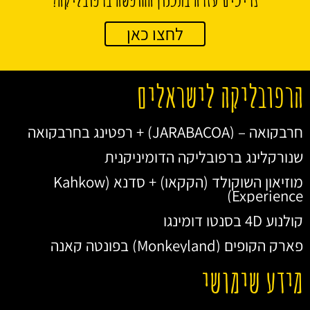
לחצו כאן
הרפובליקה לישראלים
חרבקואה – (JARABACOA) + רפטינג בחרבקואה
שנורקלינג ברפובליקה הדומיניקנית
מוזיאון השוקולד (הקקאו) + סדנא (Kahkow
Experience)
קולנוע 4D בסנטו דומינגו
פארק הקופים (Monkeyland) בפונטה קאנה
מידע שימושי