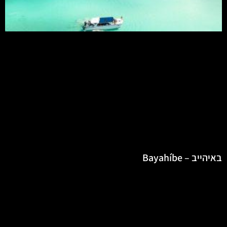
באיהייב – Bayahíbe