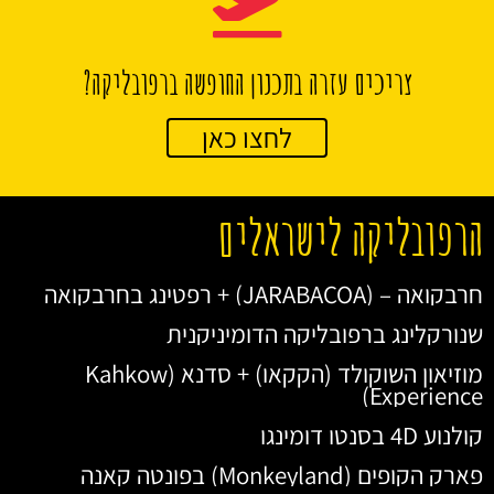
צריכים עזרה בתכנון החופשה ברפובליקה?
לחצו כאן
הרפובליקה לישראלים
חרבקואה – (JARABACOA) + רפטינג בחרבקואה
שנורקלינג ברפובליקה הדומיניקנית
מוזיאון השוקולד (הקקאו) + סדנא (Kahkow
Experience)
קולנוע 4D בסנטו דומינגו
פארק הקופים (Monkeyland) בפונטה קאנה