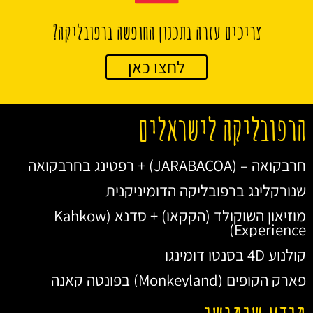
צריכים עזרה בתכנון החופשה ברפובליקה?
לחצו כאן
הרפובליקה לישראלים
חרבקואה – (JARABACOA) + רפטינג בחרבקואה
שנורקלינג ברפובליקה הדומיניקנית
מוזיאון השוקולד (הקקאו) + סדנא (Kahkow
Experience)
קולנוע 4D בסנטו דומינגו
פארק הקופים (Monkeyland) בפונטה קאנה