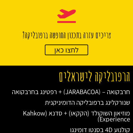
צריכים עזרה בתכנון החופשה ברפובליקה?
לחצו כאן
הרפובליקה לישראלים
חרבקואה – (JARABACOA) + רפטינג בחרבקואה
שנורקלינג ברפובליקה הדומיניקנית
מוזיאון השוקולד (הקקאו) + סדנא (Kahkow
Experience)
קולנוע 4D בסנטו דומינגו