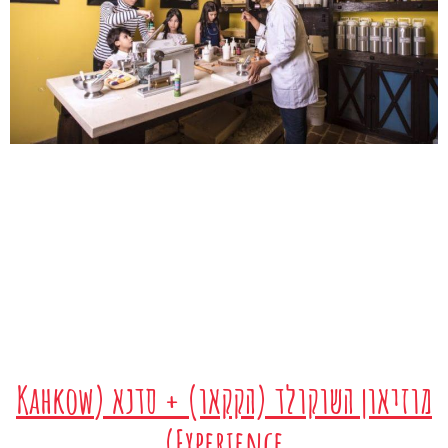
מוזיאון השוקולד (הקקאו) + סדנא (Kahkow
Experience)