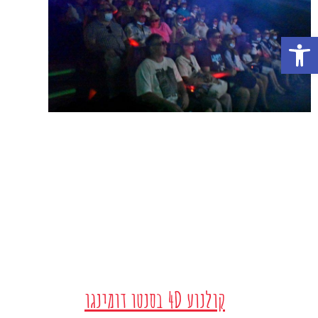
פתח סרגל נגישות
קולנוע 4D בסנטו דומינגו