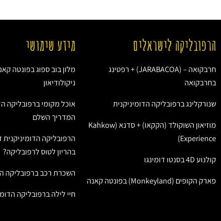
הרפובליקה לישראלים
מידע שימושי
חרבקואה – (JARABACOA) + רפטינג
מלון בוב ספוג בפונטה קאנ
בחרבקואה
ניקולודיאון
שנורקלינג ברפובליקה הדומיניקנית
אוכל מקומי ברפובליקה הד
המדריך השלם
מוזיאון השוקולד (הקקאו) + סדנא (Kahkow
Experience)
הרפובליקה הדומיניקנית ז
בהריון לטוס לרפובליקה?
קולנוע 4D בסנטו דומינגו
השכרת רכב ברפובליקה הד
פארק הקופים (Monkeyland) בפונטה קאנה
חיי לילה ברפובליקה הדומי