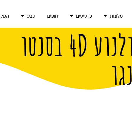
מלונות
כרטיסים
חופים
טבע
המלצ
סיור מודרך עם קולנוע 4D בסנטו
גו