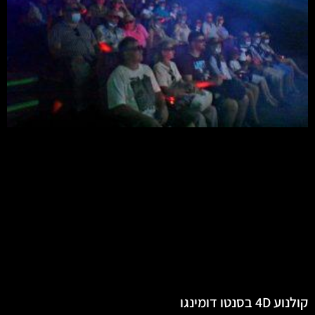
קולנוע 4D בסנטו דומינגו