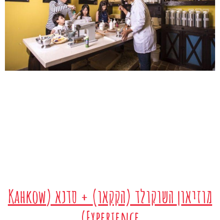
מוזיאון השוקולד (הקקאו) + סדנא (Kahkow
Experience)