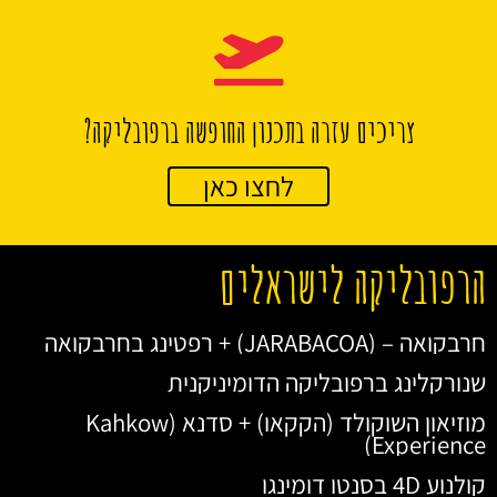
צריכים עזרה בתכנון החופשה ברפובליקה?
לחצו כאן
הרפובליקה לישראלים
חרבקואה – (JARABACOA) + רפטינג בחרבקואה
שנורקלינג ברפובליקה הדומיניקנית
מוזיאון השוקולד (הקקאו) + סדנא (Kahkow
Experience)
קולנוע 4D בסנטו דומינגו