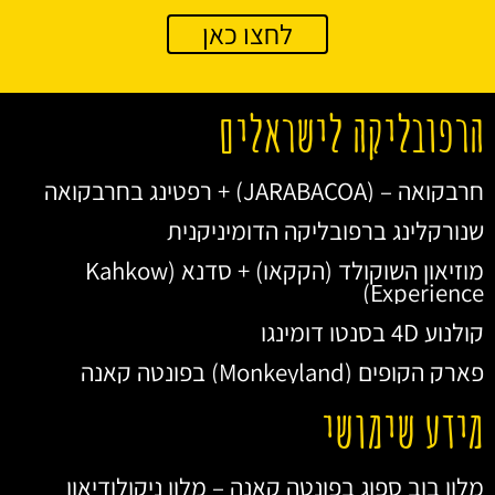
לחצו כאן
הרפובליקה לישראלים
חרבקואה – (JARABACOA) + רפטינג בחרבקואה
שנורקלינג ברפובליקה הדומיניקנית
מוזיאון השוקולד (הקקאו) + סדנא (Kahkow
Experience)
קולנוע 4D בסנטו דומינגו
פארק הקופים (Monkeyland) בפונטה קאנה
מידע שימושי
מלון בוב ספוג בפונטה קאנה – מלון ניקולודיאון