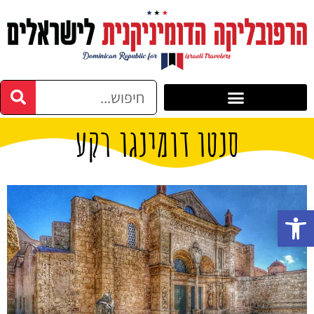
סנטו דומינגו רקע
פתח סרגל נגישות