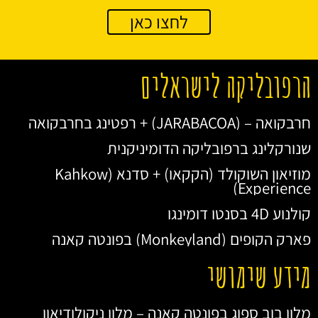
לחצו כאן
הרפובליקה לישראלים
חרבקואה – (JARABACOA) + רפטינג בחרבקואה
שנורקלינג ברפובליקה הדומיניקנית
מוזיאון השוקולד (הקקאו) + סדנא (Kahkow
Experience)
קולנוע 4D בסנטו דומינגו
פארק הקופים (Monkeyland) בפונטה קאנה
מידע שימושי
מלון בוב ספוג בפונטה קאנה – מלון ניקולודיאון