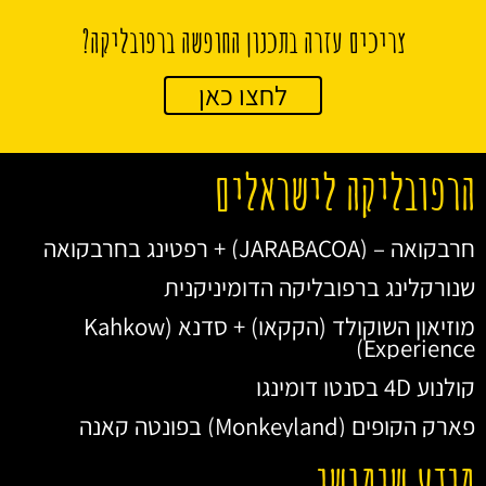
צריכים עזרה בתכנון החופשה ברפובליקה?
לחצו כאן
הרפובליקה לישראלים
חרבקואה – (JARABACOA) + רפטינג בחרבקואה
שנורקלינג ברפובליקה הדומיניקנית
מוזיאון השוקולד (הקקאו) + סדנא (Kahkow
Experience)
קולנוע 4D בסנטו דומינגו
פארק הקופים (Monkeyland) בפונטה קאנה
מידע שימושי