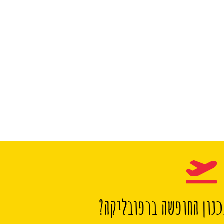
נון החופשה ברפובליקה?