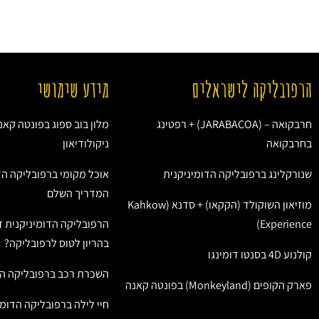
הרפובליקה לישראלים
מידע שימושי
חרבקואה – (JARABACOA) + רפטינג
מלון בוב ספוג בפונטה קאנ
בחרבקואה
ניקולודיאון
שנורקלינג ברפובליקה הדומיניקנית
אוכל מקומי ברפובליקה הד
המדריך השלם
מוזיאון השוקולד (הקקאו) + סדנא (Kahkow
Experience)
הרפובליקה הדומיניקנית ז
בהריון לטוס לרפובליקה?
קולנוע 4D בסנטו דומינגו
השכרת רכב ברפובליקה הד
פארק הקופים (Monkeyland) בפונטה קאנה
חיי לילה ברפובליקה הדומי