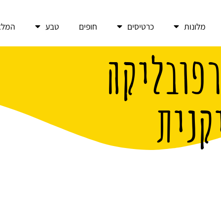
מלונות
כרטיסים
חופים
טבע
המלצ
רפובליקה
קנית