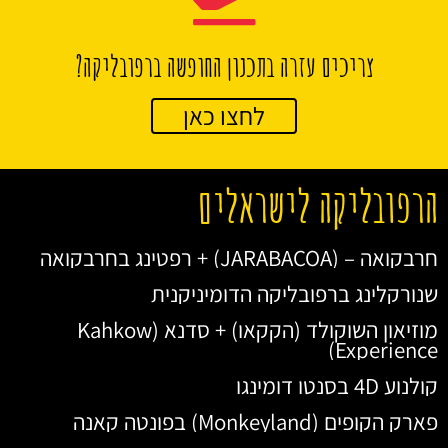
צריכים עזרה בתכנון החופשה ברפובליקה?
לחצו כאן
הרפובליקה לישראלים
חרבקואה – (JARABACOA) + רפטינג בחרבקואה
שנורקלינג ברפובליקה הדומיניקנית
מוזיאון השוקולד (הקקאו) + סדנא (Kahkow
Experience)
קולנוע 4D בסנטו דומינגו
פארק הקופים (Monkeyland) בפונטה קאנה