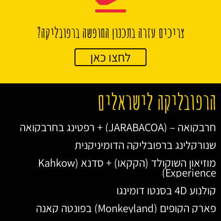
צריכים עזרה בתכנון החופשה ברפובליקה?
לחצו כאן
הרפובליקה לישראלים
חרבקואה – (JARABACOA) + רפטינג בחרבקואה
שנורקלינג ברפובליקה הדומיניקנית
מוזיאון השוקולד (הקקאו) + סדנא (Kahkow
Experience)
קולנוע 4D בסנטו דומינגו
פארק הקופים (Monkeyland) בפונטה קאנה