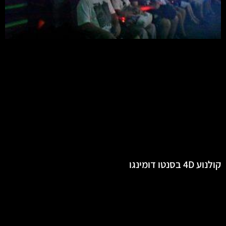
קולנוע 4D בסנטו דומינגו