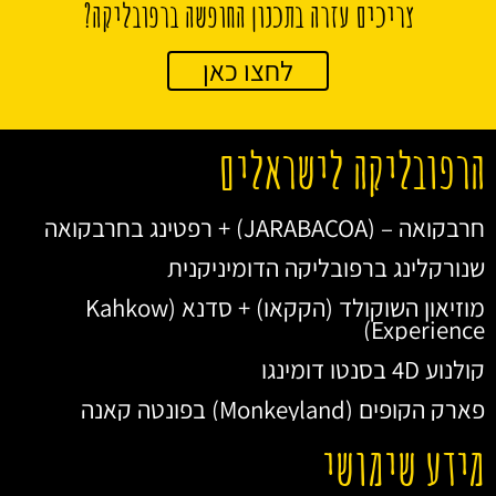
צריכים עזרה בתכנון החופשה ברפובליקה?
לחצו כאן
הרפובליקה לישראלים
חרבקואה – (JARABACOA) + רפטינג בחרבקואה
שנורקלינג ברפובליקה הדומיניקנית
מוזיאון השוקולד (הקקאו) + סדנא (Kahkow
Experience)
קולנוע 4D בסנטו דומינגו
פארק הקופים (Monkeyland) בפונטה קאנה
מידע שימושי