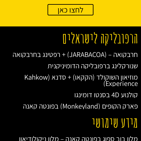
לחצו כאן
הרפובליקה לישראלים
חרבקואה – (JARABACOA) + רפטינג בחרבקואה
שנורקלינג ברפובליקה הדומיניקנית
מוזיאון השוקולד (הקקאו) + סדנא (Kahkow
Experience)
קולנוע 4D בסנטו דומינגו
פארק הקופים (Monkeyland) בפונטה קאנה
מידע שימושי
מלון בוב ספוג בפונטה קאנה – מלון ניקולודיאון