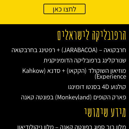
לחצו כאן
הרפובליקה לישראלים
חרבקואה – (JARABACOA) + רפטינג בחרבקואה
שנורקלינג ברפובליקה הדומיניקנית
מוזיאון השוקולד (הקקאו) + סדנא (Kahkow
Experience)
קולנוע 4D בסנטו דומינגו
פארק הקופים (Monkeyland) בפונטה קאנה
מידע שימושי
מלון בוב ספוג בפונטה קאנה – מלון ניקולודיאון