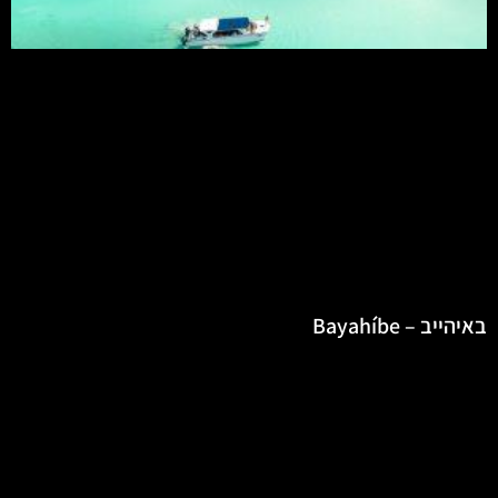
באיהייב – Bayahíbe