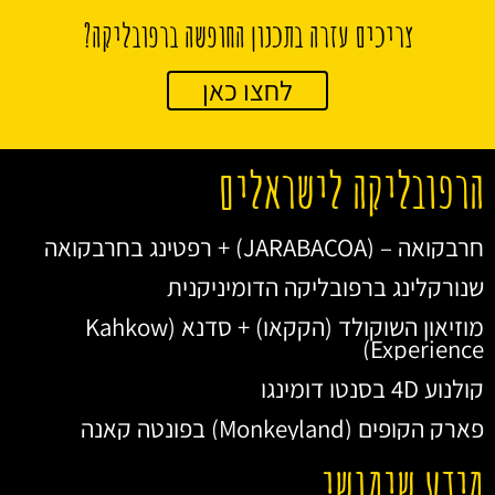
צריכים עזרה בתכנון החופשה ברפובליקה?
לחצו כאן
הרפובליקה לישראלים
חרבקואה – (JARABACOA) + רפטינג בחרבקואה
שנורקלינג ברפובליקה הדומיניקנית
מוזיאון השוקולד (הקקאו) + סדנא (Kahkow
Experience)
קולנוע 4D בסנטו דומינגו
פארק הקופים (Monkeyland) בפונטה קאנה
מידע שימושי