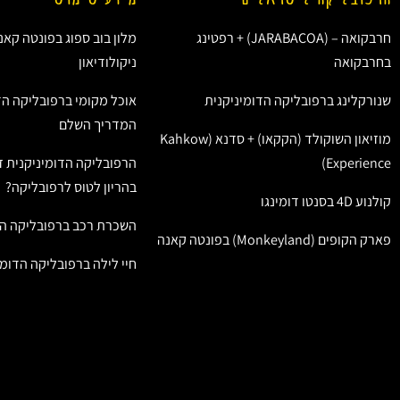
חרבקואה – (JARABACOA) + רפטינג
מלון בוב ספוג בפונטה קאנ
בחרבקואה
ניקולודיאון
שנורקלינג ברפובליקה הדומיניקנית
אוכל מקומי ברפובליקה הד
המדריך השלם
מוזיאון השוקולד (הקקאו) + סדנא (Kahkow
Experience)
הרפובליקה הדומיניקנית ז
בהריון לטוס לרפובליקה?
קולנוע 4D בסנטו דומינגו
השכרת רכב ברפובליקה הד
פארק הקופים (Monkeyland) בפונטה קאנה
חיי לילה ברפובליקה הדומי