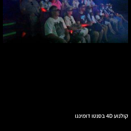
קולנוע 4D בסנטו דומינגו