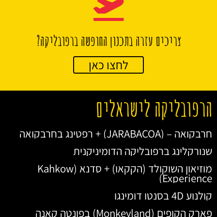
צריכים עזרה בתכנון החופשה ברפובליקה?
לחצו כאן
הרפובליקה לישראלים
חרבקואה – (JARABACOA) + רפטינג בחרבקואה
שנורקלינג ברפובליקה הדומיניקנית
מוזיאון השוקולד (הקקאו) + סדנא (Kahkow
Experience)
קולנוע 4D בסנטו דומינגו
פארק הקופים (Monkeyland) בפונטה קאנה