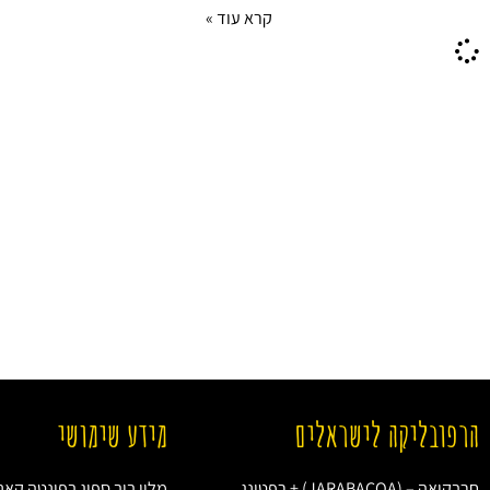
קרא עוד »
הרפובליקה לישראלים
מידע שימושי
חרבקואה – (JARABACOA) + רפטינג
מלון בוב ספוג בפונטה קאנ