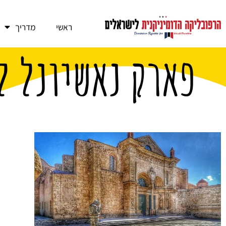
ראשי
מדריך
פארק נאשיונל ל