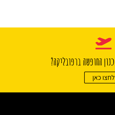
נון החופשה ברפובליקה?
לחצו כאן