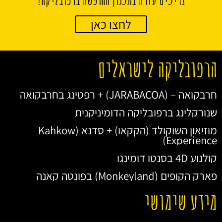
לחצו כאן
הרפובליקה לישראלים
חרבקואה – (JARABACOA) + רפטינג בחרבקואה
שנורקלינג ברפובליקה הדומיניקנית
מוזיאון השוקולד (הקקאו) + סדנא (Kahkow
Experience)
קולנוע 4D בסנטו דומינגו
פארק הקופים (Monkeyland) בפונטה קאנה
מידע שימושי