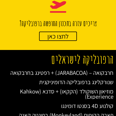
צריכים עזרה בתכנון החופשה ברפובליקה?
לחצו כאן
הרפובליקה לישראלים
חרבקואה – (JARABACOA) + רפטינג בחרבקואה
שנורקלינג ברפובליקה הדומיניקנית
מוזיאון השוקולד (הקקאו) + סדנא (Kahkow
Experience)
קולנוע 4D בסנטו דומינגו
פארק הקופים (Monkeyland) בפונטה קאנה