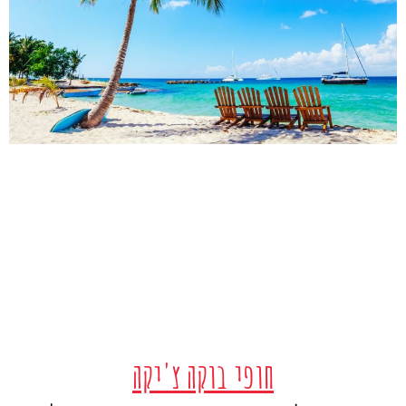
חופי בוקה צ'יקה