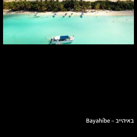
באיהייב – Bayahíbe