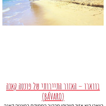
בווארו – האזור התיירותי של פונטה קאנה
(BÁVARO)
בווארו הוא אזור תיירותי מרהיב הממוקם בפונטה קאנה,