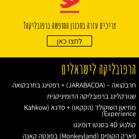
צריכים עזרה בתכנון החופשה ברפובליקה?
לחצו כאן
הרפובליקה לישראלים
חרבקואה – (JARABACOA) + רפטינג בחרבקואה
שנורקלינג ברפובליקה הדומיניקנית
מוזיאון השוקולד (הקקאו) + סדנא (Kahkow
Experience)
קולנוע 4D בסנטו דומינגו
פארק הקופים (Monkeyland) בפונטה קאנה