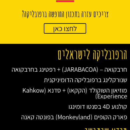
צריכים עזרה בתכנון החופשה ברפובליקה?
לחצו כאן
הרפובליקה לישראלים
חרבקואה – (JARABACOA) + רפטינג בחרבקואה
שנורקלינג ברפובליקה הדומיניקנית
מוזיאון השוקולד (הקקאו) + סדנא (Kahkow
Experience)
קולנוע 4D בסנטו דומינגו
פארק הקופים (Monkeyland) בפונטה קאנה