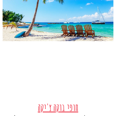
חופי בוקה צ'יקה