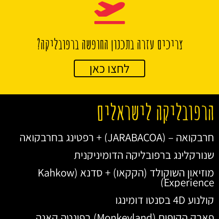
צריכים עזרה בתכנון החופשה ברפובליקה?
לחצו כאן
הרפובליקה לישראלים
חרבקואה – (JARABACOA) + רפטינג בחרבקואה
שנורקלינג ברפובליקה הדומיניקנית
מוזיאון השוקולד (הקקאו) + סדנא (Kahkow
Experience)
קולנוע 4D בסנטו דומינגו
פארק הקופים (Monkeyland) בפונטה קאנה