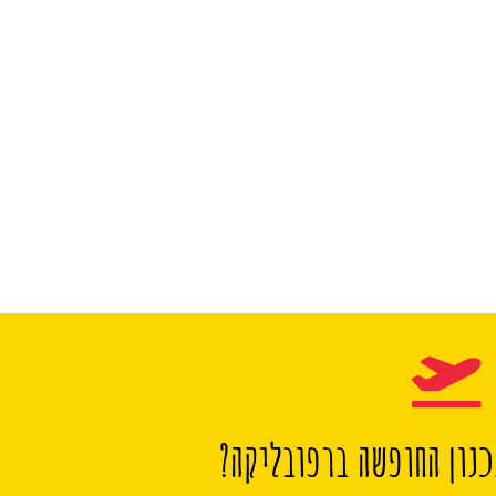
נון החופשה ברפובליקה?