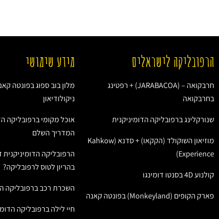
הרפובליקה לישראלים
מידע שימושי
חרבקואה – (JARABACOA) + רפטינג
מלון בוב ספוג בפונטה קאנ
בחרבקואה
ניקולודיאון
שנורקלינג ברפובליקה הדומיניקנית
אוכל מקומי ברפובליקה הד
המדריך השלם
מוזיאון השוקולד (הקקאו) + סדנא (Kahkow
Experience)
הרפובליקה הדומיניקנית ז
בהריון לטוס לרפובליקה?
קולנוע 4D בסנטו דומינגו
השכרת רכב ברפובליקה הד
פארק הקופים (Monkeyland) בפונטה קאנה
חיי לילה ברפובליקה הדומי