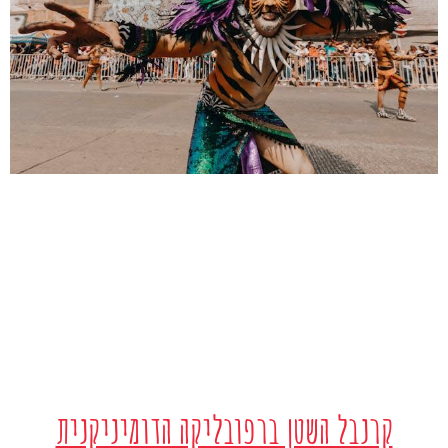
קרנבל השטן ברפובליקה הדומיניקנית