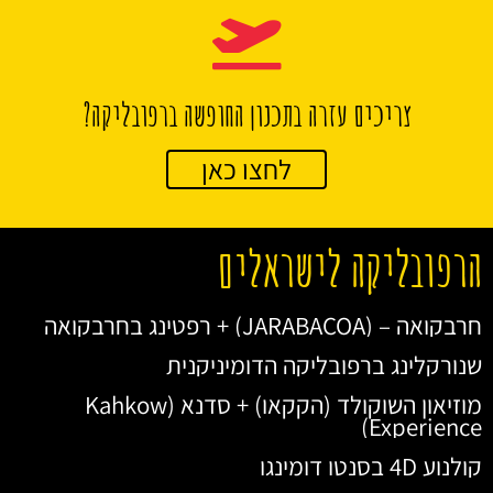
צריכים עזרה בתכנון החופשה ברפובליקה?
לחצו כאן
הרפובליקה לישראלים
חרבקואה – (JARABACOA) + רפטינג בחרבקואה
שנורקלינג ברפובליקה הדומיניקנית
מוזיאון השוקולד (הקקאו) + סדנא (Kahkow
Experience)
קולנוע 4D בסנטו דומינגו