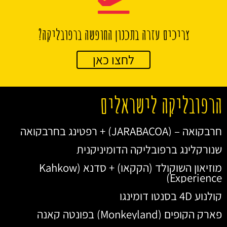
צריכים עזרה בתכנון החופשה ברפובליקה?
לחצו כאן
הרפובליקה לישראלים
חרבקואה – (JARABACOA) + רפטינג בחרבקואה
שנורקלינג ברפובליקה הדומיניקנית
מוזיאון השוקולד (הקקאו) + סדנא (Kahkow
Experience)
קולנוע 4D בסנטו דומינגו
פארק הקופים (Monkeyland) בפונטה קאנה