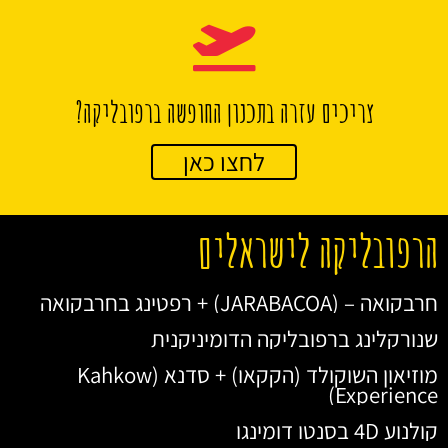
צריכים עזרה בתכנון החופשה ברפובליקה?
לחצו כאן
הרפובליקה לישראלים
חרבקואה – (JARABACOA) + רפטינג בחרבקואה
שנורקלינג ברפובליקה הדומיניקנית
מוזיאון השוקולד (הקקאו) + סדנא (Kahkow
Experience)
קולנוע 4D בסנטו דומינגו