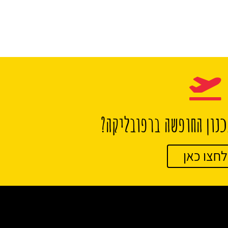
נון החופשה ברפובליקה?
לחצו כאן