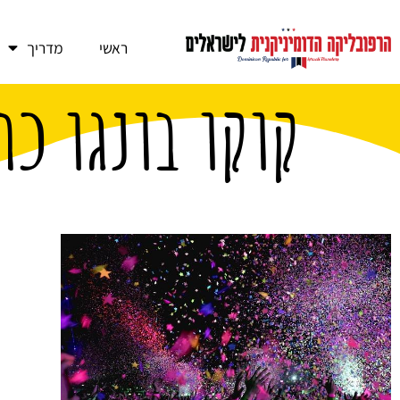
ראשי
מדריך
קוקו בונגו כר