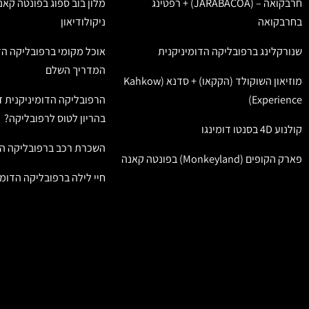
חרבקואה – (JARABACOA) + רפטינג
מלון בוב ספוג בפונטה קאנ
בחרבקואה
ניקולודיאון
שנורקלינג ברפובליקה הדומיניקנית
אוכל מקומי ברפובליקה הד
המדריך השלם
מוזיאון השוקולד (הקקאו) + סדנא (Kahkow
Experience)
הרפובליקה הדומיניקנית ז
בהריון לטוס לרפובליקה?
קולנוע 4D בסנטו דומינגו
השכרת רכב ברפובליקה הד
פארק הקופים (Monkeyland) בפונטה קאנה
חיי לילה ברפובליקה הדומי