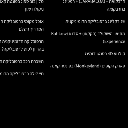
חרבקואה – (JARABACOA) + רפטינג
מלון בוב ספוג בפונטה קאנ
בחרבקואה
ניקולודיאון
שנורקלינג ברפובליקה הדומיניקנית
אוכל מקומי ברפובליקה הד
המדריך השלם
מוזיאון השוקולד (הקקאו) + סדנא (Kahkow
Experience)
הרפובליקה הדומיניקנית ז
בהריון לטוס לרפובליקה?
קולנוע 4D בסנטו דומינגו
השכרת רכב ברפובליקה הד
פארק הקופים (Monkeyland) בפונטה קאנה
חיי לילה ברפובליקה הדומי