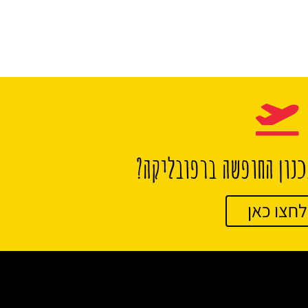
נון החופשה ברפובליקה?
לחצו כאן