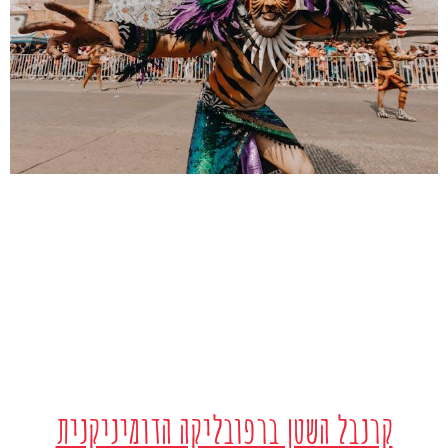
קרנבל השטן ברפובליקה הדומיניקנית