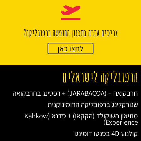
צריכים עזרה בתכנון החופשה ברפובליקה?
לחצו כאן
הרפובליקה לישראלים
חרבקואה – (JARABACOA) + רפטינג בחרבקואה
שנורקלינג ברפובליקה הדומיניקנית
מוזיאון השוקולד (הקקאו) + סדנא (Kahkow
Experience)
קולנוע 4D בסנטו דומינגו