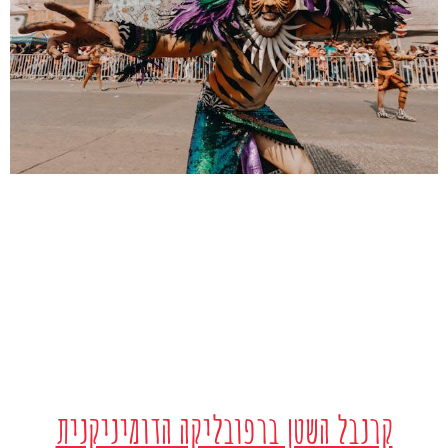
קרנבל השטן ברפובליקה הדומיניקנית