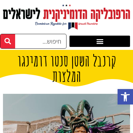
קרנבל השטן סנטו דומינגו
המלצות
פתח סרגל נגישות