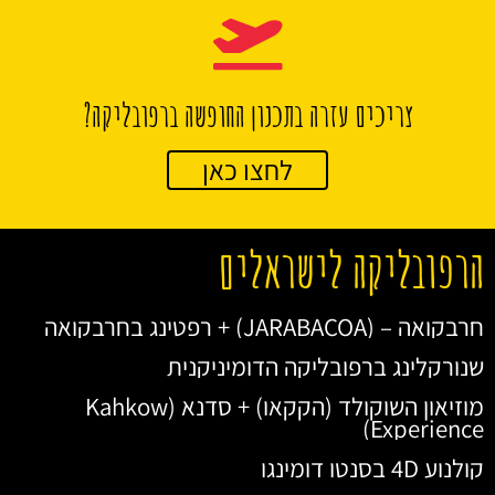
צריכים עזרה בתכנון החופשה ברפובליקה?
לחצו כאן
הרפובליקה לישראלים
חרבקואה – (JARABACOA) + רפטינג בחרבקואה
שנורקלינג ברפובליקה הדומיניקנית
מוזיאון השוקולד (הקקאו) + סדנא (Kahkow
Experience)
קולנוע 4D בסנטו דומינגו