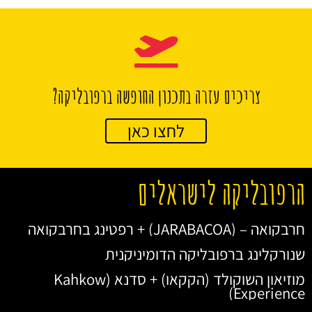
צריכים עזרה בתכנון החופשה ברפובליקה?
לחצו כאן
הרפובליקה לישראלים
חרבקואה – (JARABACOA) + רפטינג בחרבקואה
שנורקלינג ברפובליקה הדומיניקנית
מוזיאון השוקולד (הקקאו) + סדנא (Kahkow
Experience)