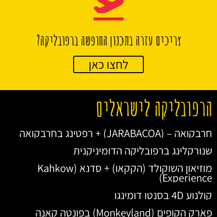
צריכים עזרה בתכנון החופשה ברפובליקה?
לחצו כאן
הרפובליקה לישראלים
חרבקואה – (JARABACOA) + רפטינג בחרבקואה
שנורקלינג ברפובליקה הדומיניקנית
מוזיאון השוקולד (הקקאו) + סדנא (Kahkow
Experience)
קולנוע 4D בסנטו דומינגו
פארק הקופים (Monkeyland) בפונטה קאנה