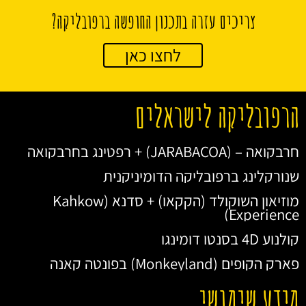
צריכים עזרה בתכנון החופשה ברפובליקה?
לחצו כאן
הרפובליקה לישראלים
חרבקואה – (JARABACOA) + רפטינג בחרבקואה
שנורקלינג ברפובליקה הדומיניקנית
מוזיאון השוקולד (הקקאו) + סדנא (Kahkow
Experience)
קולנוע 4D בסנטו דומינגו
פארק הקופים (Monkeyland) בפונטה קאנה
מידע שימושי