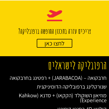
צריכים עזרה בתכנון החופשה ברפובליקה?
לחצו כאן
הרפובליקה לישראלים
חרבקואה – (JARABACOA) + רפטינג בחרבקואה
שנורקלינג ברפובליקה הדומיניקנית
מוזיאון השוקולד (הקקאו) + סדנא (Kahkow
Experience)
קולנוע 4D בסנטו דומינגו