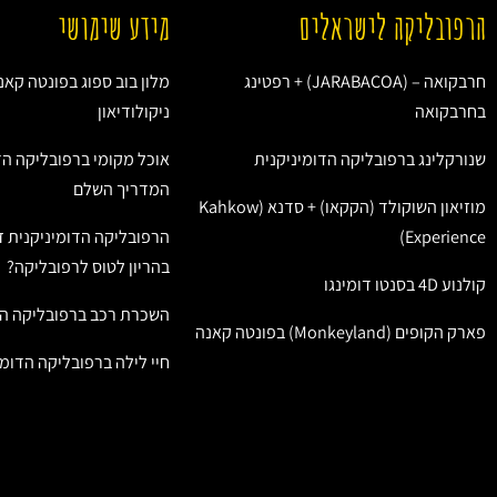
הרפובליקה לישראלים
מידע שימושי
חרבקואה – (JARABACOA) + רפטינג
מלון בוב ספוג בפונטה קאנ
בחרבקואה
ניקולודיאון
שנורקלינג ברפובליקה הדומיניקנית
אוכל מקומי ברפובליקה הד
המדריך השלם
מוזיאון השוקולד (הקקאו) + סדנא (Kahkow
Experience)
הרפובליקה הדומיניקנית ז
בהריון לטוס לרפובליקה?
קולנוע 4D בסנטו דומינגו
השכרת רכב ברפובליקה הד
פארק הקופים (Monkeyland) בפונטה קאנה
חיי לילה ברפובליקה הדומי