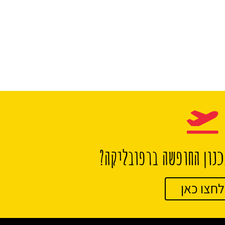
נון החופשה ברפובליקה?
לחצו כאן